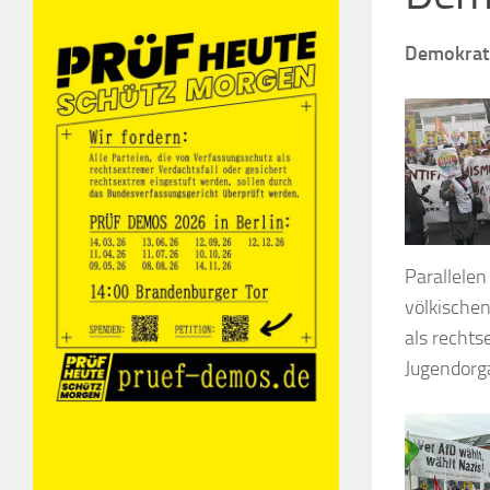
Demokrati
Parallelen
völkischen
als rechts
Jugendorga