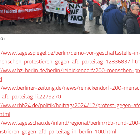
o:
//www.tagesspiegel.de/berlin/demo-vor-geschaftsstelle-in
enschen-protestieren-gegen-afd-parteitag-12836837.htm
://www.bz-berlin.de/berlin/reinickendorf/200-menschen-pr
d
://www.berliner-zeitung.de/news/reinickendorf-200-mens
-afd-parteitag-li.2279270
//www.rbb24.de/politik/beitrag/2024/12/protest-gegen-afd
.html
://www.tagesschau.de/inland/regional/berlin/rbb-rund-20
strieren-gegen-afd-parteitag-in-berlin-100.html