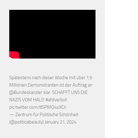
Spätestens nach dieser Woche mit über 1,5
Millionen Demonstranten ist der Auftrag an
@Bundeskanzler
klar: SCHAFFT UNS DIE
NAZIS VOM HALS!
#afdverbot
pic.twitter.com/8SPMO4sXCh
— Zentrum für Politische Schönheit
(@politicalbeauty)
January 21, 2024