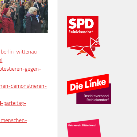
-berlin-wittenau-
l
otestieren-gegen-
chen-demonstrieren-
-parteitag-
0-menschen-