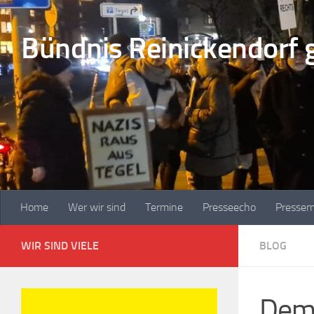
Zum Inhalt springen
Bündnis Reinickendorf 
Home
Wer wir sind
Termine
Presseecho
Pressem
WIR SIND VIELE
BLOG
Demo