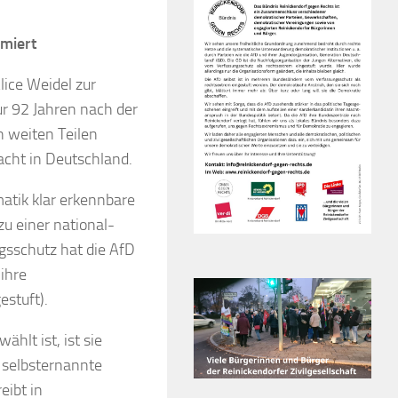
imiert
lice Weidel zur
ur 92 Jahren nach der
n weiten Teilen
acht in Deutschland.
atik klar erkennbare
zu einer national-
gsschutz hat die AfD
ihre
estuft).
hlt ist, ist sie
 selbsternannte
eibt in