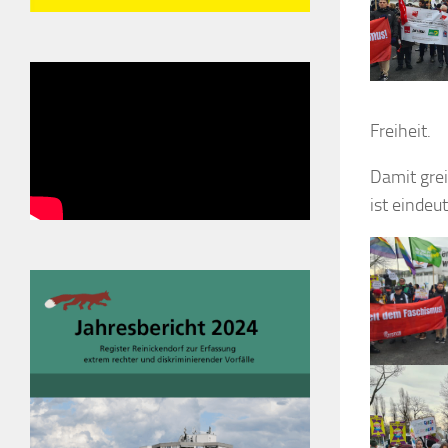
Freiheit.
Damit grei
ist eindeu