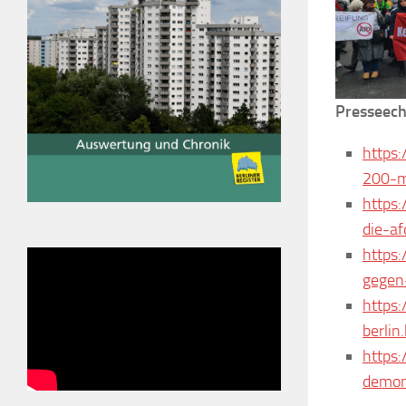
Presseech
https:
200-m
https
die-af
https
gegen
https:
berlin
https
demon