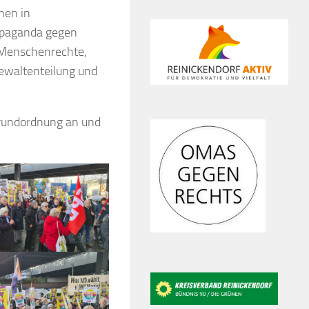
nen in
opaganda gegen
 Menschenrechte,
Gewaltenteilung und
 Grundordnung an und