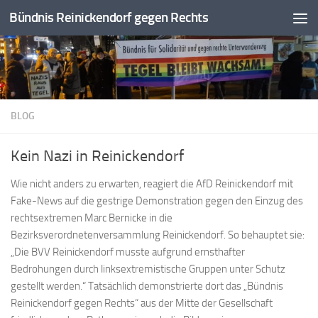
Bündnis Reinickendorf gegen Rechts
Zum Inhalt springen
BLOG
Kein Nazi in Reinickendorf
Wie nicht anders zu erwarten, reagiert die AfD Reinickendorf mit
Fake-News auf die gestrige Demonstration gegen den Einzug des
rechtsextremen Marc Bernicke in die
Bezirksverordnetenversammlung Reinickendorf. So behauptet sie:
„Die BVV Reinickendorf musste aufgrund ernsthafter
Bedrohungen durch linksextremistische Gruppen unter Schutz
gestellt werden.“ Tatsächlich demonstrierte dort das „Bündnis
Reinickendorf gegen Rechts“ aus der Mitte der Gesellschaft