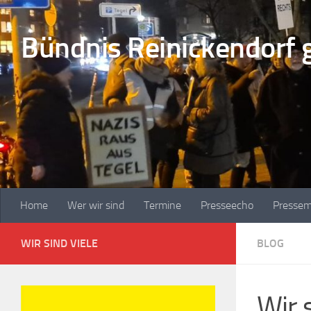
Zum Inhalt springen
Bündnis Reinickendorf 
Home
Wer wir sind
Termine
Presseecho
Pressem
WIR SIND VIELE
BLOG
Wir 