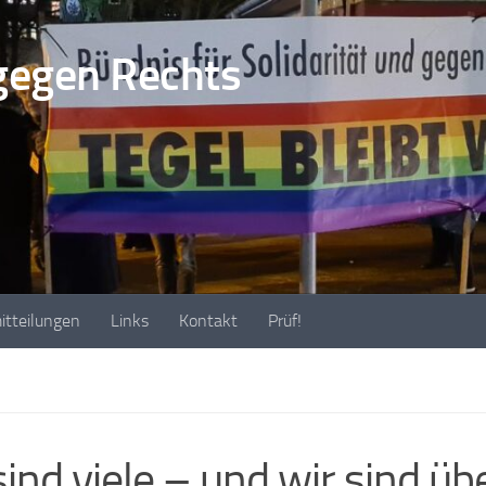
gegen Rechts
itteilungen
Links
Kontakt
Prüf!
sind viele – und wir sind übe