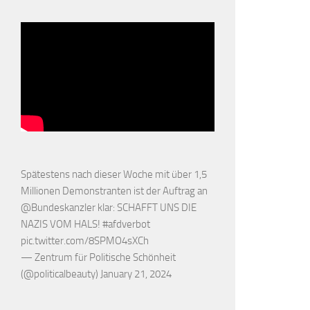
Spätestens nach dieser Woche mit über 1,5
Millionen Demonstranten ist der Auftrag an
@Bundeskanzler
klar: SCHAFFT UNS DIE
NAZIS VOM HALS!
#afdverbot
pic.twitter.com/8SPMO4sXCh
— Zentrum für Politische Schönheit
(@politicalbeauty)
January 21, 2024