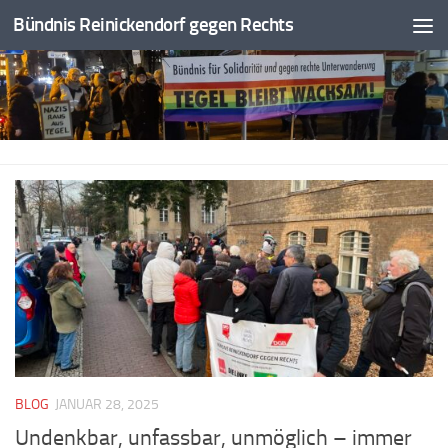
Bündnis Reinickendorf gegen Rechts
Zum Inhalt springen
BLOG
JANUAR 28, 2025
Undenkbar, unfassbar, unmöglich – immer