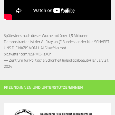
Spätestens nach dieser Woche mit über 1,5 Millionen
Demonstranten ist der Auftrag an
@Bundeskanzler
klar: SCHAFFT
UNS DIE NAZIS VOM HALS!
#afdverbot
pic.twitter.com/8SPMO4sXCh
— Zentrum für Politische Schönheit (@politicalbeauty)
January 21,
2024
FREUND:INNEN UND UNTERSTÜTZER:INNEN